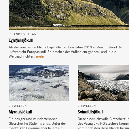
ISLANDS VULKANE
Eyjafjallajökull
Als der unaussprechliche Eyjafjallajökull im Jahre 2010 ausbrach, stand der
Luftverkehr Europas still. So brachte der Vulkan ein ganzes Land in die
Weltnachrichten.
mehr
EISWELTEN
EISWELTEN
Mýrdalsjökull
Svínafellsjökull
Ein riesiger und wunderschöner
Diese eindrucksvolle Gletscherzu
Gletscher im Süden Islands. Unter der
des Vatnajökull-Gletschers kom
mächtigen Eiskappe aber lauert ein
vom höchsten Berg Islands herun