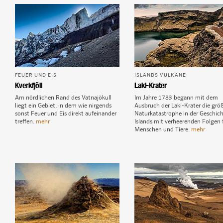
FEUER UND EIS
ISLANDS VULKANE
Kverkfjöll
Laki-Krater
Am nördlichen Rand des Vatnajökull
Im Jahre 1783 begann mit dem
liegt ein Gebiet, in dem wie nirgends
Ausbruch der Laki-Krater die grö
sonst Feuer und Eis direkt aufeinander
Naturkatastrophe in der Geschic
treffen.
mehr
Islands mit verheerenden Folgen f
Menschen und Tiere.
mehr