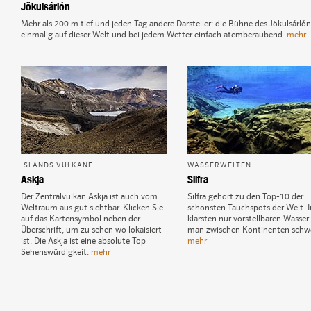
Jökulsárlón
Mehr als 200 m tief und jeden Tag andere Darsteller: die Bühne des Jökulsárlón
einmalig auf dieser Welt und bei jedem Wetter einfach atemberaubend.
mehr
ISLANDS VULKANE
WASSERWELTEN
Askja
Silfra
Der Zentralvulkan Askja ist auch vom
Silfra gehört zu den Top-10 der
Weltraum aus gut sichtbar. Klicken Sie
schönsten Tauchspots der Welt. 
auf das Kartensymbol neben der
klarsten nur vorstellbaren Wasser
Überschrift, um zu sehen wo lokaisiert
man zwischen Kontinenten schw
ist. Die Askja ist eine absolute Top
mehr
Sehenswürdigkeit.
mehr
1
Jökulsárlón
2
Landmannalaugar