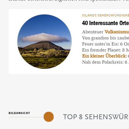
Beliebte Island-Reis
Camping auf Island
ISLANDS SEHENSWÜRDIGKE
Island Urlaub
40 Interessante Orte
Abenteuer
Vulkanismu
Von grandios bis zaube
Feuer unter'm Eis: 6 Or
Ein fremder Planet: 8 
Ein kleiner Überblick:
6
Nah dem Polarkreis: 
BILDANSICHT
TOP 8 SEHENSWÜR