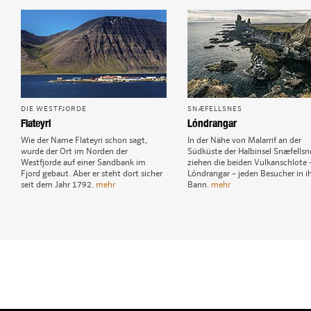
DIE WESTFJORDE
SNÆFELLSNES
Flateyri
Lóndrangar
Wie der Name Flateyri schon sagt,
In der Nähe von Malarrif an der
wurde der Ort im Norden der
Südküste der Halbinsel Snæfellsn
Westfjorde auf einer Sandbank im
ziehen die beiden Vulkanschlote 
Fjord gebaut. Aber er steht dort sicher
Lóndrangar – jeden Besucher in i
seit dem Jahr 1792.
mehr
Bann.
mehr
1
Djúpalónssandur
2
Patreksfjörður
3
Flateyri
4
Lóndrangar
3