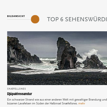
3
Askja
4
Silfra
5
BILDANSICHT
Geysir
TOP 6 SEHENSWÜRD
6
Mývatn
SNÆFELLSNES
Djúpalónssandur
Ein schwarzer Strand wie aus einer anderen Welt mit gewaltiger Brandung und
bizarren Lavafelsen im Süden der Halbinsel Snæfellsnes.
mehr