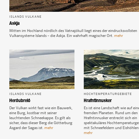
ISLANDS VULKANE
Askja
Mitten im Hochland nördlich des Vatnajökull liegt eines der eindrucksvollsten
Vulkansysteme Islands – die Askja. Ein wahrhaft magischer Ort.
mehr
ISLANDS VULKANE
HOCHTEMPERATURGEBIETE
Herðubreið
Hrafntinnusker
Der Vulkan wirkt fast wie ein Bauwerk,
Es ist eine Landschaft wie auf ei
eine Burg, kostbar mit seiner
fremden Planeten. Rund um den
leuchtenden Schneekappe. Es gilt als
Hrafntinnusker erstreckt sich ein
sicher, dass dieser Berg die Götterburg
spektakuläres Hochtemperaturge
Asgard der Sagas ist.
mehr
mit Schneefeldern und Eishöhlen
mehr