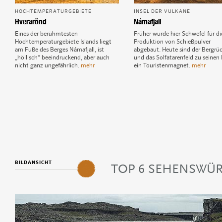
HOCHTEMPERATURGEBIETE
INSEL DER VULKANE
Hverarönd
Námafjall
Eines der berühmtesten
Früher wurde hier Schwefel für di
Hochtemperaturgebiete Islands liegt
Produktion von Schießpulver
am Fuße des Berges Námafjall, ist
abgebaut. Heute sind der Bergrü
„höllisch“ beeindruckend, aber auch
und das Solfatarenfeld zu seinen
nicht ganz ungefährlich.
mehr
ein Touristenmagnet.
mehr
1
Kverkfjöll
2
Laki-Krater
3
Kerlingarfjöll
4
Krafla
5
BILDANSICHT
Hverarönd
TOP 6 SEHENSWÜ
6
Námafjall
7
Dimmuborgir
8
Geysir