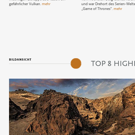
gefährlicher Vulkan.
mehr
und war Drehort des Serien-Welte
„Game of Thrones“.
mehr
1
Eyjafjallajökull
2
Snæfellsjökull
3
Mýrdalsjökull
4
Svínafellsjökull
5
BILDANSICHT
Herðubreið
TOP 8 HIG
6
Kverkfjöll
2