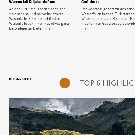
Wasserfall Seljalandsfoss
Goðafoss
An der Südküste Islands finden sich
Der Goðafoss gehört zu den schö
viele schöne und bemerkenswerte
Wasserfällen Islands. Türkisfarben
Wasserfälle. Einer der schönsten
Wasser und bizarre Reliefs aus Ba
Wasserfälle von ihnen hat etwas ganz
machen den Goðafoss so besonde
Besonderes zu bieten.
mehr
mehr
1
Dettifoss
2
Skógafoss
3
Wasserfall Seljalandsfoss
4
Goðafoss
5
BILDANSICHT
Dynjandi
TOP 6 HIGHLI
6
Gullfoss
5