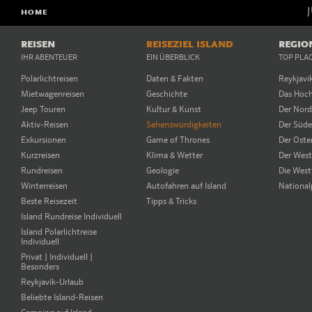
5
Die Westmännerinseln
HOME
6
Papey
2
REISEN
REISEZIEL ISLAND
REGIO
IHR ABENTEUER
EIN ÜBERBLICK
TOP PLA
Polarlichtreisen
Daten & Fakten
Reykjavi
Mietwagenreisen
Geschichte
Das Hoc
1
Jeep Touren
Kultur & Kunst
Der Nor
Aktiv-Reisen
Sehenswürdigkeiten
Der Süd
4
Exkursionen
Game of Thrones
Der Oste
Kurzreisen
Klima & Wetter
Der Wes
Rundreisen
Geologie
Die West
Winterreisen
Autofahren auf Island
National
Beste Reisezeit
Tipps & Tricks
Island Rundreise Individuell
Island Polarlichtreise
Individuell
Privat | Individuell |
Besonders
Reykjavík-Urlaub
Beliebte Island-Reisen