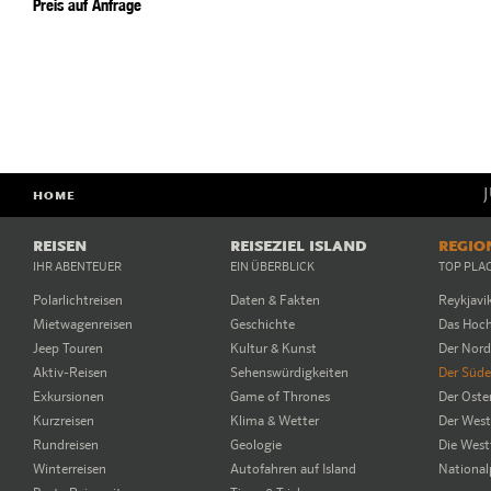
Preis auf Anfrage
HOME
REISEN
REISEZIEL ISLAND
REGIO
IHR ABENTEUER
EIN ÜBERBLICK
TOP PLA
Polarlichtreisen
Daten & Fakten
Reykjavi
Mietwagenreisen
Geschichte
Das Hoc
Jeep Touren
Kultur & Kunst
Der Nor
Aktiv-Reisen
Sehenswürdigkeiten
Der Süd
Exkursionen
Game of Thrones
Der Oste
Kurzreisen
Klima & Wetter
Der Wes
Rundreisen
Geologie
Die West
Winterreisen
Autofahren auf Island
National