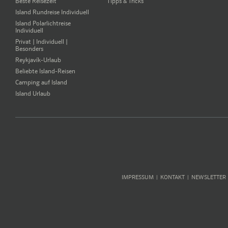
Beste Reisezeit
Tipps & Tricks
Island Rundreise Individuell
Island Polarlichtreise
Individuell
Privat | Individuell |
Besonders
Reykjavík-Urlaub
Beliebte Island-Reisen
Camping auf Island
Island Urlaub
IMPRESSUM
KONTAKT
NEWSLETTER
|
|