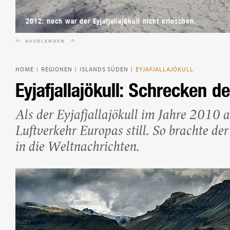
Beliebte Island-Reis
Camping auf Island
2012: noch war der Eyjafjallajökull nicht erloschen.
Island Urlaub
AUSBLENDEN
HOME
REGIONEN
ISLANDS SÜDEN
EYJAFJALLAJÖKULL
|
|
|
Eyjafjallajökull: Schrecken de
Als der Eyjafjallajökull im Jahre 2010 
Luftverkehr Europas still. So brachte de
in die Weltnachrichten.