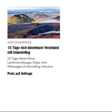
6
Klifatindur
7
Möðrudalur
8
Papey
9
Seyðisfjörður
JEEP-RUNDREISE
15 Tage 4x4-Abenteuer Hochland
mit Inlandsflug
15 Tage Island-Reise,
Landmannalaugar, Askja, 4x4-
Mietwagen & Inlandsflug inklusive
Preis auf Anfrage