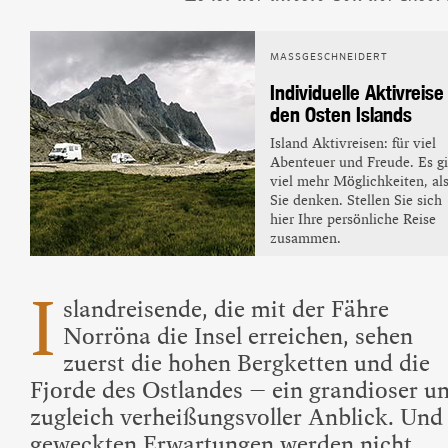
Beliebte Island-Reis
Camping auf Island
Island Urlaub
MASSGESCHNEIDERT
Individuelle Aktivreise
den Osten Islands
Island Aktivreisen: für viel
Abenteuer und Freude. Es gi
viel mehr Möglichkeiten, al
Sie denken. Stellen Sie sich
hier Ihre persönliche Reise
zusammen.
I
slandreisende, die mit der Fähre
Norröna die Insel erreichen, sehen
zuerst die hohen Bergketten und die
Fjorde des Ostlandes – ein grandioser u
zugleich verheißungsvoller Anblick. Und
geweckten Erwartungen werden nicht