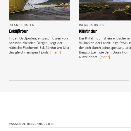
ISLANDS OSTEN
ISLANDS OSTEN
Eskifjörður
Klifatindur
In den Ostfjorden, eingeschlossen von
Der Klifatindur ist ein erloschener
beeindruckenden Bergen, liegt der
Vulkan an der Landzunge Stokksn
hübsche Fischerort Eskifjörður am Ufer
der sich durch seine spektakuläre
des gleichnamigen Fjords.
[mehr]
Bergspitzen wie dem Brunnhorn
auszeichnet.
[mehr]
1
Bakkagerði
2
Breiðdalur
3
Djúpivogur
4
Egilsstaðir
5
Eskifjörður
PASSENDE REISEANGEBOTE