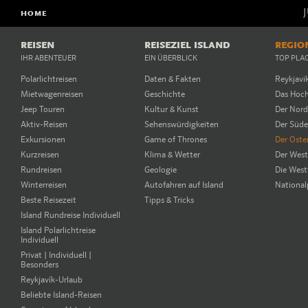
HOME
REISEN
REISEZIEL ISLAND
REGIO
IHR ABENTEUER
EIN ÜBERBLICK
TOP PLA
Polarlichtreisen
Daten & Fakten
Reykjavi
Mietwagenreisen
Geschichte
Das Hoc
Jeep Touren
Kultur & Kunst
Der Nor
Aktiv-Reisen
Sehenswürdigkeiten
Der Süd
Exkursionen
Game of Thrones
Der Oste
Kurzreisen
Klima & Wetter
Der Wes
Rundreisen
Geologie
Die West
Winterreisen
Autofahren auf Island
National
Beste Reisezeit
Tipps & Tricks
Island Rundreise Individuell
Island Polarlichtreise
Individuell
Privat | Individuell |
Besonders
Reykjavík-Urlaub
Beliebte Island-Reisen