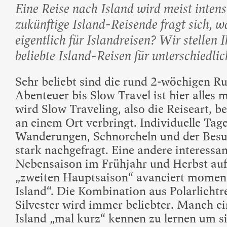
Beliebte Island-Reis
Eine Reise nach Island wird meist intens
Camping auf Island
zukünftige Island-Reisende fragt sich, 
Island Urlaub
eigentlich für Islandreisen? Wir stellen I
beliebte Island-Reisen für unterschiedlic
Sehr beliebt sind die rund 2-wöchigen 
Abenteuer bis Slow Travel ist hier alles 
wird Slow Traveling, also die Reiseart, 
an einem Ort verbringt. Individuelle Tag
Wanderungen, Schnorcheln und der Besu
stark nachgefragt. Eine andere interessan
Nebensaison im Frühjahr und Herbst auf 
„zweiten Hauptsaison“ avanciert moment
Island“. Die Kombination aus Polarlicht
Silvester wird immer beliebter. Manch ei
Island „mal kurz“ kennen zu lernen um si