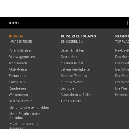
HOME
REISEN
REISEZIEL ISLAND
REGIO
IHR ABENTEUER
EIN ÜBERBLICK
TOP PLA
Polarlichtreisen
Daten & Fakten
Reykjavi
Mietwagenreisen
Geschichte
Das Hoc
Jeep Touren
Kultur & Kunst
Der Nor
Aktiv-Reisen
Sehenswürdigkeiten
Der Süd
Exkursionen
Game of Thrones
Der Oste
Kurzreisen
Klima & Wetter
Der Wes
Rundreisen
Geologie
Die West
Winterreisen
Autofahren auf Island
National
Beste Reisezeit
Tipps & Tricks
Island Rundreise Individuell
Island Polarlichtreise
Individuell
Privat | Individuell |
Besonders