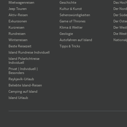
Mietwagenreisen
Geschichte
Das Hoc
Jeep Touren
Kultur & Kunst
Der Nor
Aktiv-Reisen
Sehenswürdigkeiten
Der Süd
Exkursionen
Game of Thrones
Der Oste
Kurzreisen
Klima & Wetter
Der Wes
Rundreisen
Geologie
Die West
Winterreisen
Autofahren auf Island
National
Beste Reisezeit
Tipps & Tricks
Island Rundreise Individuell
Island Polarlichtreise
Individuell
Privat | Individuell |
Besonders
Reykjavík-Urlaub
Beliebte Island-Reisen
Camping auf Island
Island Urlaub