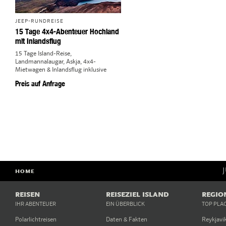
JEEP-RUNDREISE
15 Tage 4x4-Abenteuer Hochland
mit Inlandsflug
15 Tage Island-Reise,
Landmannalaugar, Askja, 4x4-
Mietwagen & Inlandsflug inklusive
Preis auf Anfrage
HOME
REISEN
REISEZIEL ISLAND
REGIO
IHR ABENTEUER
EIN ÜBERBLICK
TOP PLA
Polarlichtreisen
Daten & Fakten
Reykjavi