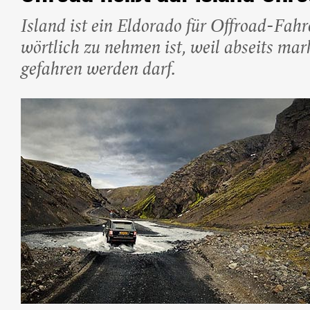
Beliebte Island-Reis
Island ist ein Eldorado für Offroad-Fah
Camping auf Island
Island Urlaub
wörtlich zu nehmen ist, weil abseits mark
gefahren werden darf.