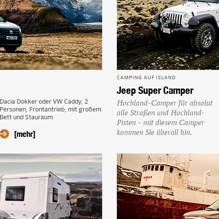
CAMPING AUF ISLAND
Jeep Super Camper
Dacia Dokker oder VW Caddy, 2
Hochland-Camper für absolut
Personen, Frontantrieb, mit großem
alle Straßen und Hochland-
Bett und Stauraum
Pisten - mit diesem Camper
[mehr]
kommen Sie überall hin.