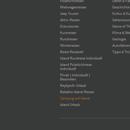
Polarlichtreisen
Daten & Fa
Mietwagenreisen
Geschichte
Jeep Touren
Kultur & K
Aktiv-Reisen
Sehenswürd
Exkursionen
Game of Th
Kurzreisen
Klima & We
Rundreisen
Geologie
Winterreisen
Autofahren 
Beste Reisezeit
Tipps & Tri
Island Rundreise Individuell
Island Polarlichtreise
Individuell
Privat | Individuell |
Besonders
Reykjavík-Urlaub
Beliebte Island-Reisen
Camping auf Island
Island Urlaub