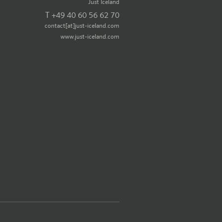
Just Iceland
T +49 40 60 56 62 70
contact[at]just-iceland.com
www.just-iceland.com