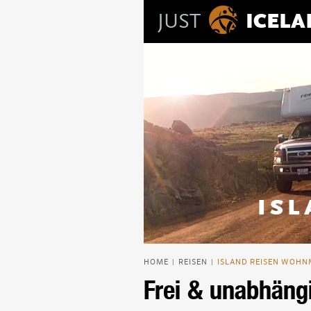
JUST
ICEL
IS
HOME
REISEN
ISLAND REISEN WOHN
|
|
Frei & unabhängi