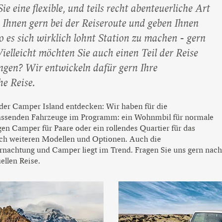
Beliebte Island-Reisen
 eine flexible, und teils recht abenteuerliche Art
Camping auf Island
n Ihnen gern bei der Reiseroute und geben Ihnen
Island Urlaub
 es sich wirklich lohnt Station zu machen - gern
Vielleicht möchten Sie auch einen Teil der Reise
ngen? Wir entwickeln dafür gern Ihre
e Reise.
er Camper Island entdecken: Wir haben für die
assenden Fahrzeuge im Programm: ein Wohnmbil für normale
gen Camper für Paare oder ein rollendes Quartier für das
ach weiteren Modellen und Optionen. Auch die
nachtung und Camper liegt im Trend. Fragen Sie uns gern nach
ellen Reise.