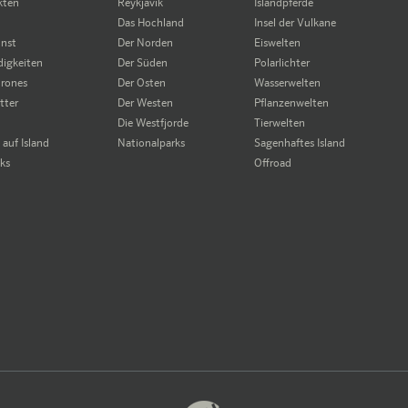
kten
Reykjavik
Islandpferde
Das Hochland
Insel der Vulkane
unst
Der Norden
Eiswelten
igkeiten
Der Süden
Polarlichter
rones
Der Osten
Wasserwelten
tter
Der Westen
Pflanzenwelten
Die Westfjorde
Tierwelten
auf Island
Nationalparks
Sagenhaftes Island
cks
Offroad