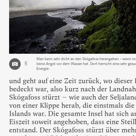
Man kann sehr dicht an den Skógafoss herangehen – wenn m
5
keine Angst vor dem Wasser hat. Dort herrscht eine sehr ges
Energie.
und geht auf eine Zeit zurück, wo dieser
bedeckt war, also kurz nach der Landna
Skógafoss stürzt – wie auch der Seljalan
von einer Klippe herab, die einstmals die
Islands war. Die gesamte Insel hat sich 
Eiszeit soweit angehoben, dass eine Stei
entstand. Der Skógafoss stürzt über meh