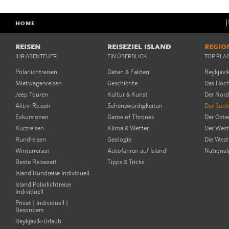
HOME
REISEN
REISEZIEL ISLAND
REGIO
IHR ABENTEUER
EIN ÜBERBLICK
TOP PLA
Polarlichtreisen
Daten & Fakten
Reykjavi
Mietwagenreisen
Geschichte
Das Hoc
Jeep Touren
Kultur & Kunst
Der Nor
Aktiv-Reisen
Sehenswürdigkeiten
Der Süd
Exkursionen
Game of Thrones
Der Oste
Kurzreisen
Klima & Wetter
Der Wes
Rundreisen
Geologie
Die West
Winterreisen
Autofahren auf Island
National
Beste Reisezeit
Tipps & Tricks
Island Rundreise Individuell
Island Polarlichtreise
Individuell
Privat | Individuell |
Besonders
Reykjavík-Urlaub