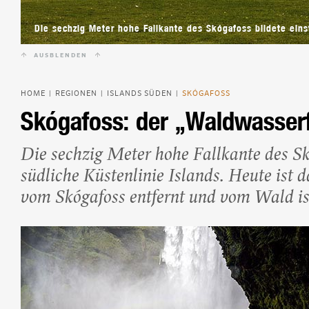
Beliebte Island-Reis
Camping auf Island
Die sechzig Meter hohe Fallkante des Skógafoss bildete einst
Island Urlaub
AUSBLENDEN
HOME
REGIONEN
ISLANDS SÜDEN
SKÓGAFOSS
|
|
|
Skógafoss: der „Waldwasserf
Die sechzig Meter hohe Fallkante des Skó
südliche Küstenlinie Islands. Heute ist 
vom Skógafoss entfernt und vom Wald ist