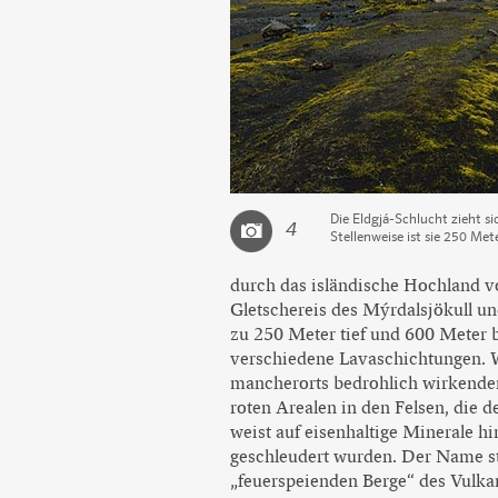
Die Eldgjá-Schlucht zieht s
4
Stellenweise ist sie 250 Met
durch das isländische Hochland v
Gletschereis des Mýrdalsjökull und
zu 250 Meter tief und 600 Meter b
verschiedene Lavaschichtungen. W
mancherorts bedrohlich wirkende
roten Arealen in den Felsen, die 
weist auf eisenhaltige Minerale h
geschleudert wurden. Der Name st
„feuerspeienden Berge“ des Vulkan