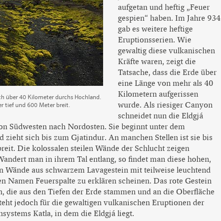
aufgetan und heftig „Feuer
gespien“ haben. Im Jahre 934
gab es weitere heftige
Eruptionsserien. Wie
gewaltig diese vulkanischen
Kräfte waren, zeigt die
Tatsache, dass die Erde über
eine Länge von mehr als 40
Kilometern aufgerissen
ich über 40 Kilometer durchs Hochland.
wurde. Als riesiger Canyon
er tief und 600 Meter breit.
schneidet nun die Eldgjá
on Südwesten nach Nordosten. Sie beginnt unter dem
 zieht sich bis zum Gjatindur. An manchen Stellen ist sie bis
reit. Die kolossalen steilen Wände der Schlucht zeigen
andert man in ihrem Tal entlang, so findet man diese hohen,
n Wände aus schwarzem Lavagestein mit teilweise leuchtend
den Namen Feuerspalte zu erklären scheinen. Das rote Gestein
in, die aus den Tiefen der Erde stammen und an die Oberfläche
eht jedoch für die gewaltigen vulkanischen Eruptionen der
systems Katla, in dem die Eldgjá liegt.