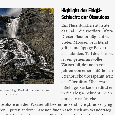
Highlight der Eldgjá-
Schlucht: der Ófærufoss
Ein Fluss durchzieht heute
das Tal – die Norðari-Öfæra.
Dieser Fluss ermöglicht es
vielen Moosen, leuchtend
grüne und üppige Polster
auszubilden. Teil des Flusses
ist ein geheimnisvoller
Wasserfall, der noch vor
Jahren von einer natürlichen
Steinbrücke überspannt war:
der Ófærufoss. Über zwei
mächtige Kaskaden stürzt er
wei mächtige Kaskaden in die Schlucht.
in die Eldgjá-Schucht. Auch
he Steinbrücke.
ohne die natürliche
mosphäre um den Wasserfall beeindruckend. Die „Brücke“ ging
oren. Spuren anderer Lawinen finden sich auch am Wanderweg