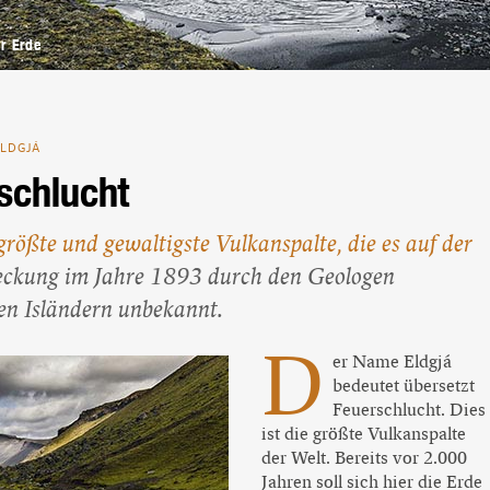
Beliebte Island-Reisen
Camping auf Island
r Erde
Island Urlaub
ELDGJÁ
rschlucht
größte und gewaltigste Vulkanspalte, die es auf der
deckung im Jahre 1893 durch den Geologen
en Isländern unbekannt.
D
er Name Eldgjá
bedeutet übersetzt
Feuerschlucht. Dies
ist die größte Vulkanspalte
der Welt. Bereits vor 2.000
Jahren soll sich hier die Erde