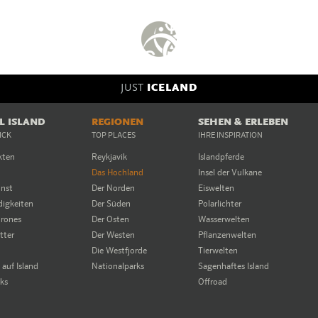
JUST
ICELAND
EL ISLAND
REGIONEN
SEHEN & ERLEBEN
ICK
TOP PLACES
IHRE INSPIRATION
kten
Reykjavik
Islandpferde
Das Hochland
Insel der Vulkane
unst
Der Norden
Eiswelten
igkeiten
Der Süden
Polarlichter
rones
Der Osten
Wasserwelten
tter
Der Westen
Pflanzenwelten
Die Westfjorde
Tierwelten
auf Island
Nationalparks
Sagenhaftes Island
cks
Offroad