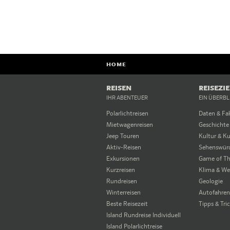
HOME
REISEN
REISEZI
IHR ABENTEUER
EIN ÜBERBL
Polarlichtreisen
Daten & Fa
Mietwagenreisen
Geschichte
Jeep Touren
Kultur & K
Aktiv-Reisen
Sehenswürd
Exkursionen
Game of Th
Kurzreisen
Klima & We
Rundreisen
Geologie
Winterreisen
Autofahren 
Beste Reisezeit
Tipps & Tri
Island Rundreise Individuell
Island Polarlichtreise