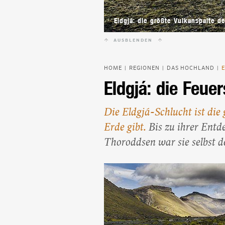
Eldgjá: die größte Vulkanspalte de
AUSBLENDEN
HOME
REGIONEN
DAS HOCHLAND
|
|
|
Eldgjá: die Feue
Die Eldgjá-Schlucht ist die 
Erde gibt.
Bis zu ihrer Ent
Thoroddsen war sie selbst d