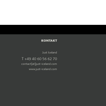
KONTAKT
Just Iceland
T +49 40 60 56 62 70
contact[at]just-iceland.com
www.just-iceland.com