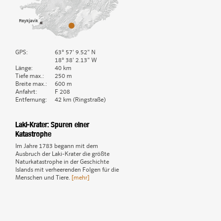
GPS:
63° 57' 9.52" N
18° 38' 2.13" W
Länge:
40 km
Tiefe max.:
250 m
Breite max.:
600 m
Anfahrt:
F 208
Entfernung:
42 km (Ringstraße)
Laki-Krater: Spuren einer
Katastrophe
Im Jahre 1783 begann mit dem
Ausbruch der Laki-Krater die größte
Naturkatastrophe in der Geschichte
Islands mit verheerenden Folgen für die
Menschen und Tiere.
[mehr]