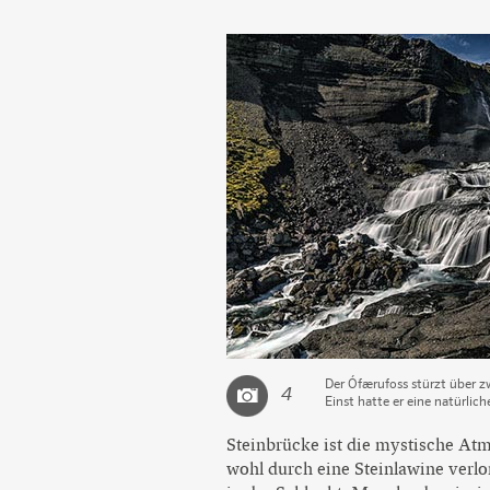
Der Ófærufoss stürzt über z
4
Einst hatte er eine natürlic
Steinbrücke ist die mystische At
wohl durch eine Steinlawine verl