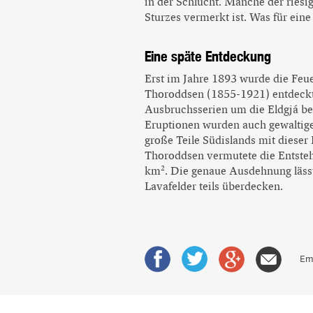
in der Schlucht. Manche der riesi
Sturzes vermerkt ist. Was für eine
Eine späte Entdeckung
Erst im Jahre 1893 wurde die Feu
Thoroddsen (1855-1921) entdeckt.
Ausbruchsserien um die Eldgjá beo
Eruptionen wurden auch gewaltige
große Teile Südislands mit dieser
Thoroddsen vermutete die Entste
km². Die genaue Ausdehnung lässt 
Lavafelder teils überdecken.
Em