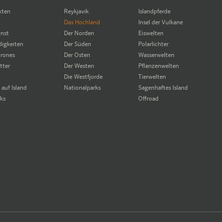
kten
Reykjavik
Islandpferde
Das Hochland
Insel der Vulkane
unst
Der Norden
Eiswelten
igkeiten
Der Süden
Polarlichter
rones
Der Osten
Wasserwelten
tter
Der Westen
Pflanzenwelten
Die Westfjorde
Tierwelten
auf Island
Nationalparks
Sagenhaftes Island
cks
Offroad