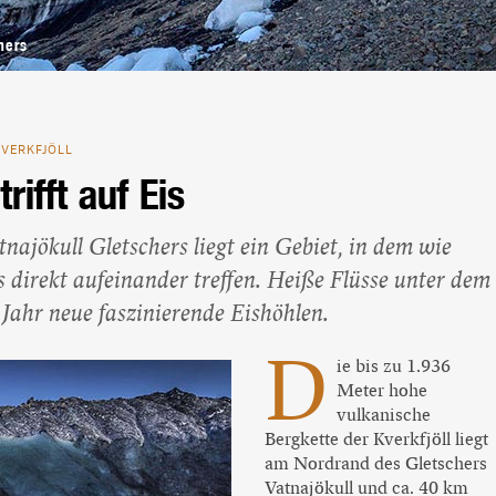
Beliebte Island-Reisen
Camping auf Island
hers
Island Urlaub
KVERKFJÖLL
trifft auf Eis
ajökull Gletschers liegt ein Gebiet, in dem wie
s direkt aufeinander treffen. Heiße Flüsse unter dem
 Jahr neue faszinierende Eishöhlen.
D
ie bis zu 1.936
Meter hohe
vulkanische
Bergkette der Kverkfjöll liegt
am Nordrand des Gletschers
Vatnajökull und ca. 40 km