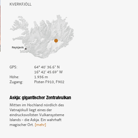
KVERKFJÖLL
GPS:
64° 40' 36.6" N
16° 42' 45.69" W
Höhe:
1.936 m
Zugang:
Pisten F910, F902
Askja: gigantischer Zentralvulkan
Mitten im Hochland nördlich des
Vatnajökull liegt eines der
eindrucksvollsten Vulkansysteme
Islands – die Askja. Ein wahrhaft
magischer Ort.
[mehr]