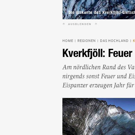
Die Eiskante des Kverkfjöll-Gletsc
AUSBLENDEN
HOME
REGIONEN
DAS HOCHLAND
|
|
|
Kverkfjöll: Feuer 
Am nördlichen Rand des Vatn
nirgends sonst Feuer und Ei
Eispanzer erzeugen Jahr für