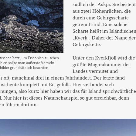
südlich der Askja. Sie besteht
aus zwei Höhenrücken, die
durch eine Gebirgsscharte
getrennt sind. Eine solche
Scharte heißt im Isländische
„Kverk“. Daher der Name der
Gebirgskette.
Unter den Kverkfjöll wird die
stischer Platz, um Eishöhlen zu sehen.
hlen sollte man äußerste Vorsicht
größte Magmakammer des
hilder grundsätzlich beachten.
Landes vermutet und
r oft, manchmal drei in einem Jahrhundert. Der letzte fand
ist heute komplett mit Eis gefüllt. Hier verbindet sich
nungen, also kurz: hier haben wir das für Island sprichwörtliche
. Nur hier ist dieses Naturschauspiel so gut erreichbar, denn
n führen dorthin.