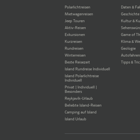
Polarlichtreisen
Daten & Fa
Mietwagenreisen
Geschichte
Jeep Touren
Kultur & K
Aktiv-Reisen
Sehenswürd
Exkursionen
Game of Th
Kurzreisen
Klima & We
Rundreisen
Geologie
Winterreisen
Autofahren 
Beste Reisezeit
Tipps & Tri
Island Rundreise Individuell
Island Polarlichtreise
Individuell
Privat | Individuell |
Besonders
Reykjavík-Urlaub
Beliebte Island-Reisen
Camping auf Island
Island Urlaub