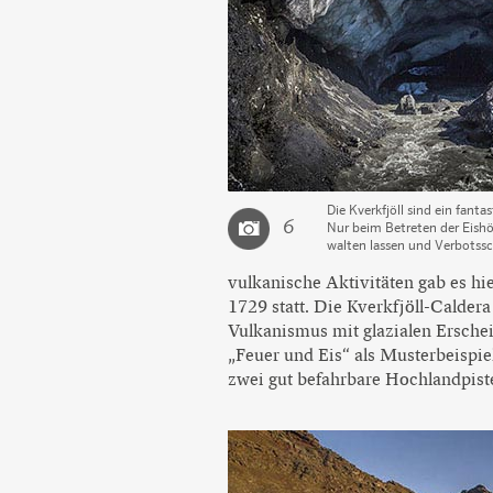
Die Kverkfjöll sind ein fanta
6
Nur beim Betreten der Eishö
walten lassen und Verbotssc
vulkanische Aktivitäten gab es hie
1729 statt. Die Kverkfjöll-Caldera 
Vulkanismus mit glazialen Erschei
„Feuer und Eis“ als Musterbeispiel
zwei gut befahrbare Hochlandpiste