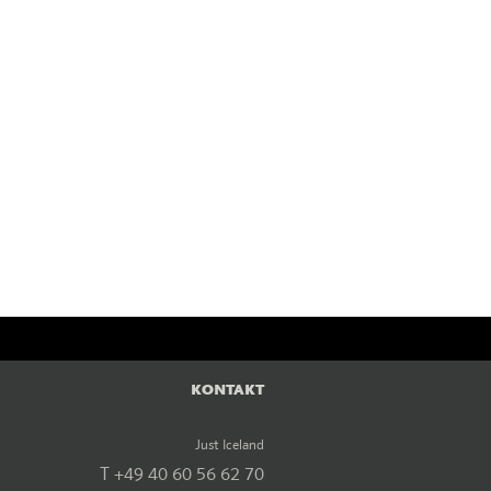
KONTAKT
Just Iceland
T +49 40 60 56 62 70