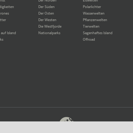
unst
Der Norden
Eiswelten
igkeiten
Der Süden
Polarlichter
rones
Der Osten
Wasserwelten
tter
Der Westen
Pflanzenwelten
Die Westfjorde
Tierwelten
auf Island
Nationalparks
Sagenhaftes Island
cks
Offroad