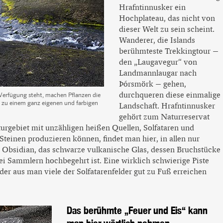
Hrafntinnusker ein
Hochplateau, das nicht von
dieser Welt zu sein scheint.
Wanderer, die Islands
berühmteste Trekkingtour –
den „Laugavegur“ von
Landmannlaugar nach
Þórsmörk – gehen,
durchqueren diese einmalige
 Verfügung steht, machen Pflanzen die
 zu einem ganz eigenen und farbigen
Landschaft. Hrafntinnusker
gehört zum Naturreservat
turgebiet mit unzähligen heißen Quellen, Solfataren und
Steinen produzieren können, findet man hier, in allen nur
 Obsidian, das schwarze vulkanische Glas, dessen Bruchstücke
ei Sammlern hochbegehrt ist. Eine wirklich schwierige Piste
der aus man viele der Solfatarenfelder gut zu Fuß erreichen
Das berühmte „Feuer und Eis“ kann
man hier wörtlich nehmen.