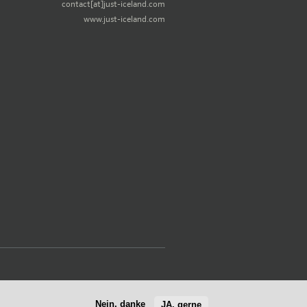
contact[at]just-iceland.com
www.just-iceland.com
Nein, danke
JA, gerne