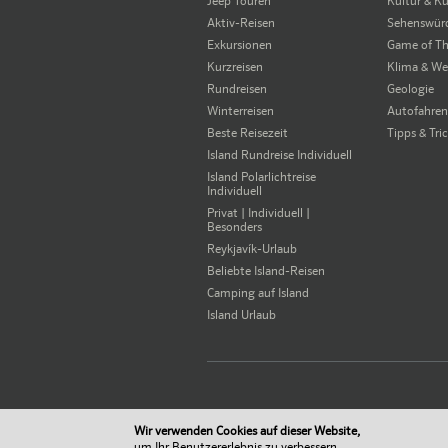
Jeep Touren
Kultur & K
Aktiv-Reisen
Sehenswürd
Exkursionen
Game of Th
Kurzreisen
Klima & We
Rundreisen
Geologie
Winterreisen
Autofahren 
Beste Reisezeit
Tipps & Tri
Island Rundreise Individuell
Island Polarlichtreise
Individuell
Privat | Individuell |
Besonders
Reykjavík-Urlaub
Beliebte Island-Reisen
Camping auf Island
Island Urlaub
Wir verwenden Cookies auf dieser Website,