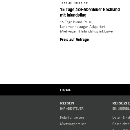
JEEP-RUNDREISE
15 Tage 4x4-Abenteuer Hochland
mit Inlandsflug
15 Tage Island-Reise,
Landmannalaugar, Askja, 4x4-
Mietwagen & Inlandsflug inklusive
Preis auf Anfrage
HOME
REISEN
REISEZI
IHR ABENTEUER
EIN ÜBERBL
Polarlichtreisen
Daten & Fa
Mietwagenreisen
Geschichte