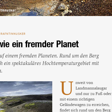
Beliebte Island-Reisen
Camping auf Island
ntinnusker
Island Urlaub
HRAFNTINNUSKER
wie ein fremder Planet
 auf einem fremden Planeten. Rund um den Berg
ch ein spektakuläres Hochtemperaturgebiet mit
n.
U
nweit von
Landmannalaugar
und nur zu Fuß oder
mit einem richtigen
Geländewagen zu erreichen,
findet sich rund um den Berg