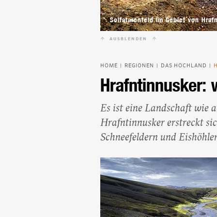
Solfatarenfeld im Gebiet von Hraf
AUSBLENDEN
HOME
REGIONEN
DAS HOCHLAND
|
|
|
Hrafntinnusker: 
Es ist eine Landschaft wie
Hrafntinnusker erstreckt si
Schneefeldern und Eishöhle