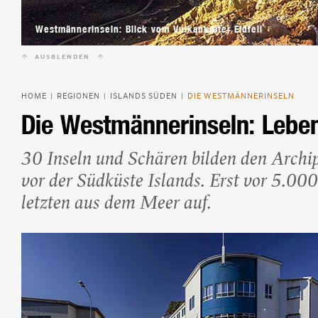
Beliebte Island-Reis
Camping auf Island
Westmännerinseln: Blick vom Vulkankrater Eldfell
Island Urlaub
AUSBLENDEN
HOME
REGIONEN
ISLANDS SÜDEN
DIE WESTMÄNNERINSELN
|
|
|
Die Westmännerinseln: Lebe
30 Inseln und Schären bilden den Archi
vor der Südküste Islands. Erst vor 5.000
letzten aus dem Meer auf.