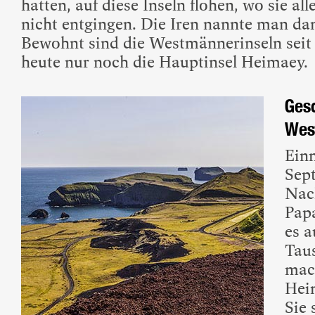
hatten, auf diese Inseln flohen, wo sie al
nicht entgingen. Die Iren nannte man d
Bewohnt sind die Westmännerinseln seit
heute nur noch die Hauptinsel Heimaey.
Ges
Wes
Ein
Sep
Nac
Pap
es 
Taus
mac
Hei
Sie 