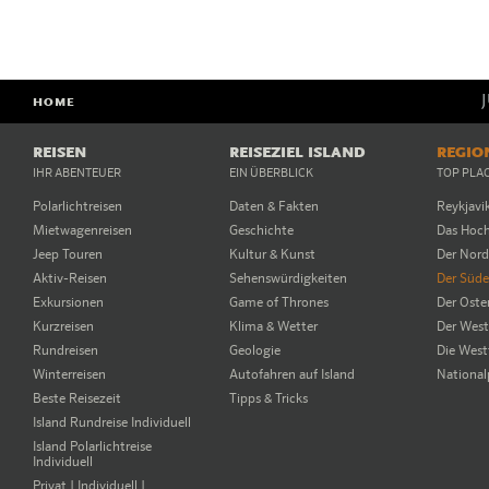
HOME
REISEN
REISEZIEL ISLAND
REGIO
IHR ABENTEUER
EIN ÜBERBLICK
TOP PLA
Polarlichtreisen
Daten & Fakten
Reykjavi
Mietwagenreisen
Geschichte
Das Hoc
Jeep Touren
Kultur & Kunst
Der Nor
Aktiv-Reisen
Sehenswürdigkeiten
Der Süd
Exkursionen
Game of Thrones
Der Oste
Kurzreisen
Klima & Wetter
Der Wes
Rundreisen
Geologie
Die West
Winterreisen
Autofahren auf Island
National
Beste Reisezeit
Tipps & Tricks
Island Rundreise Individuell
Island Polarlichtreise
Individuell
Privat | Individuell |