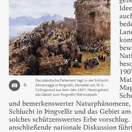
gebo
Idee
auch
bed
Land
kom
bew
Nati
beso
1907
Mat
Das isländische Parlament tagt in der Schlucht
6
Almannagjá in Þingvellir, Gemälde von W. G.
Mag
Collingwood aus dem Jahr 1897. Heute gehört
Sch
das Gebiet zum Þingvellir-Nationalpark.
und bemerkenswerter Naturphänomene, 
Schlucht in Þingvellir und das Gebiet am
solches schützenswertes Erbe vorschlug. 
anschließende nationale Diskussion führ