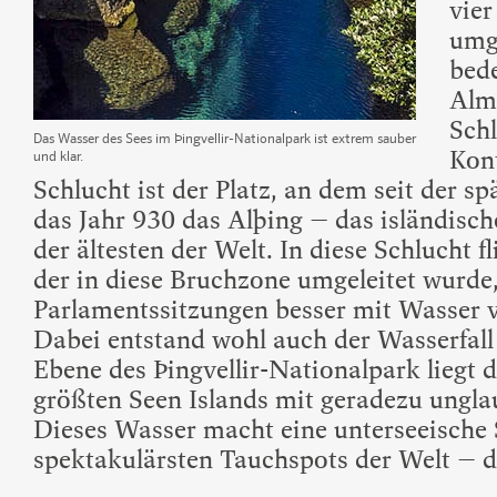
vie
umg
bede
Alm
4
Schl
Das Wasser des Sees im Þingvellir-Nationalpark ist extrem sauber
Kont
und klar.
Schlucht ist der Platz, an dem seit der 
das Jahr 930 das Alþing – das isländisch
der ältesten der Welt. In diese Schlucht f
der in diese Bruchzone umgeleitet wurde
Parlamentssitzungen besser mit Wasser 
Dabei entstand wohl auch der Wasserfall 
Ebene des Þingvellir-Nationalpark liegt d
größten Seen Islands mit geradezu ungla
Dieses Wasser macht eine unterseeische 
spektakulärsten Tauchspots der Welt – di