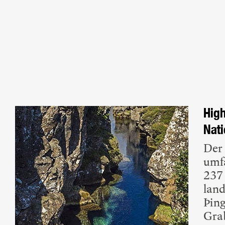
High
1
Geysir
2
Gullfoss
Nati
3
Silfra
4
Þingvellir
Der 
umfa
237
land
Þing
Gra