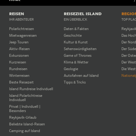
HOME
REISEN
REISEZIEL ISLAND
REGIO
IHR ABENTEUER
EIN ÜBERBLICK
TOP PLA
Polarlichtreisen
Daten & Fakten
Reykjavi
Mietwagenreisen
Geschichte
Das Hoc
Jeep Touren
Kultur & Kunst
Der Nor
Aktiv-Reisen
Sehenswürdigkeiten
Der Süd
Exkursionen
Game of Thrones
Der Oste
Kurzreisen
Klima & Wetter
Der Wes
Rundreisen
Geologie
Die West
Winterreisen
Autofahren auf Island
National
Beste Reisezeit
Tipps & Tricks
Island Rundreise Individuell
Island Polarlichtreise
Individuell
Privat | Individuell |
Besonders
Reykjavík-Urlaub
Beliebte Island-Reisen
Camping auf Island