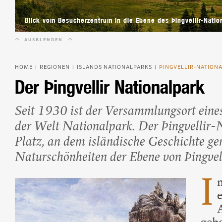
Beliebte Island-Reis
Camping auf Island
Blick vom Besucherzentrum in die Ebene des Þingvellir-Natio
Island Urlaub
AUSBLENDEN
HOME
REGIONEN
ISLANDS NATIONALPARKS
ÞINGVELLIR-NATION
|
|
|
Der Þingvellir Nationalpark
Seit 1930 ist der Versammlungsort eines
der Welt Nationalpark. Der Þingvellir-
Platz, an dem isländische Geschichte g
Naturschönheiten der Ebene von Þingvell
I
e