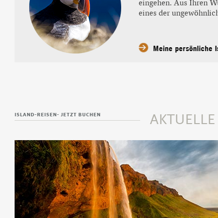
Beliebte Island-Reis
eingehen. Aus Ihren Wü
eines der ungewöhnlich
Camping auf Island
Island Urlaub
Meine persönliche I
ISLAND-REISEN- JETZT BUCHEN
AKTUELL