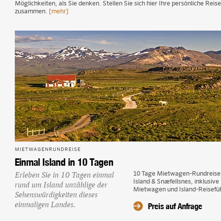
Möglichkeiten, als Sie denken. Stellen Sie sich hier Ihre persönliche Reise
zusammen.
[mehr]
MIETWAGENRUNDREISE
Einmal Island in 10 Tagen
Erleben Sie in 10 Tagen einmal
10 Tage Mietwagen-Rundreis
Island & Snæfellsnes, inklusive
rund um Island unzählige der
Mietwagen und Island-Reisefü
Sehenswürdigkeiten dieses
Preis auf Anfrage
einmaligen Landes.