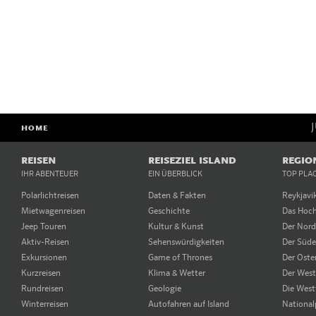
HOME
REISEN
REISEZIEL ISLAND
REGIO
IHR ABENTEUER
EIN ÜBERBLICK
TOP PLA
Polarlichtreisen
Daten & Fakten
Reykjavi
Mietwagenreisen
Geschichte
Das Hoc
Jeep Touren
Kultur & Kunst
Der Nor
Aktiv-Reisen
Sehenswürdigkeiten
Der Süd
Exkursionen
Game of Thrones
Der Oste
Kurzreisen
Klima & Wetter
Der Wes
Rundreisen
Geologie
Die West
Winterreisen
Autofahren auf Island
National