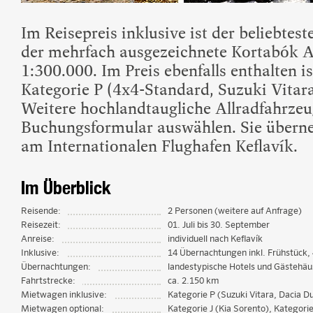
Im Reisepreis inklusive ist der beliebtest
der mehrfach ausgezeichnete Kortabók 
1:300.000. Im Preis ebenfalls enthalten 
Kategorie P (4x4-Standard, Suzuki Vitara
Weitere hochlandtaugliche Allradfahrze
Buchungsformular auswählen. Sie über
am Internationalen Flughafen Keflavík.
Im Überblick
Reisende:
2 Personen (weitere auf Anfrage)
Reisezeit:
01. Juli bis 30. September
Anreise:
individuell nach Keflavík
Inklusive:
14 Übernachtungen inkl. Frühstück
Übernachtungen:
landestypische Hotels und Gästehäu
Fahrtstrecke:
ca. 2.150 km
Mietwagen inklusive:
Kategorie P (Suzuki Vitara, Dacia D
Mietwagen optional:
Kategorie J (Kia Sorento), Kategori