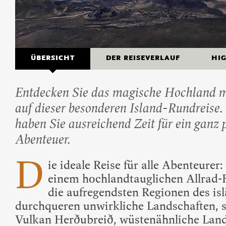
Beliebte Island-Reis
Camping auf Island
Island Urlaub
ÜBERSICHT
DER REISEVERLAUF
HI
Entdecken Sie das magische Hochland 
auf dieser besonderen Island-Rundreise.
haben Sie ausreichend Zeit für ein ganz 
Abenteuer.
D
ie ideale Reise für alle Abenteurer
einem hochlandtauglichen Allrad-
die aufregendsten Regionen des is
durchqueren unwirkliche Landschaften, 
Vulkan Herðubreið, wüstenähnliche Lan