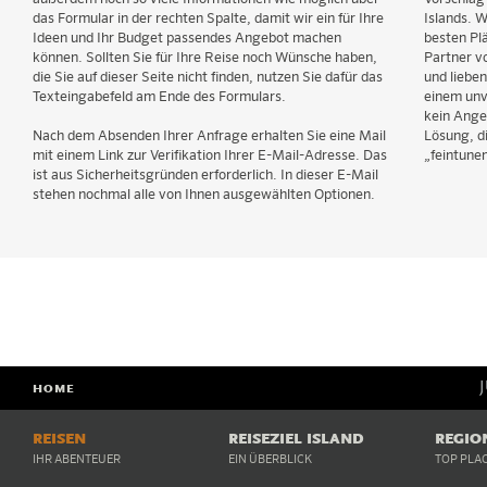
das Formular in der rechten Spalte, damit wir ein für Ihre
Islands. W
Ideen und Ihr Budget passendes Angebot machen
besten Pl
können. Sollten Sie für Ihre Reise noch Wünsche haben,
Partner v
die Sie auf dieser Seite nicht finden, nutzen Sie dafür das
und lieben
Texteingabefeld am Ende des Formulars.
einem unv
kein Ange
Nach dem Absenden Ihrer Anfrage erhalten Sie eine Mail
Lösung, di
mit einem Link zur Verifikation Ihrer E-Mail-Adresse. Das
„feintunen
ist aus Sicherheitsgründen erforderlich. In dieser E-Mail
stehen nochmal alle von Ihnen ausgewählten Optionen.
HOME
REISEN
REISEZIEL ISLAND
REGIO
IHR ABENTEUER
EIN ÜBERBLICK
TOP PLA