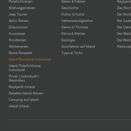
Polarlichtreisen
Daten & Fakten
Reykjavi
Mietwagenreisen
Geschichte
Das Hoc
Jeep Touren
Kultur & Kunst
Der Nor
Aktiv-Reisen
Sehenswürdigkeiten
Der Süd
Exkursionen
Game of Thrones
Der Oste
Kurzreisen
Klima & Wetter
Der Wes
Rundreisen
Geologie
Die West
Winterreisen
Autofahren auf Island
National
Beste Reisezeit
Tipps & Tricks
Island Rundreise Individuell
Island Polarlichtreise
Individuell
Privat | Individuell |
Besonders
Reykjavík-Urlaub
Beliebte Island-Reisen
Camping auf Island
Island Urlaub