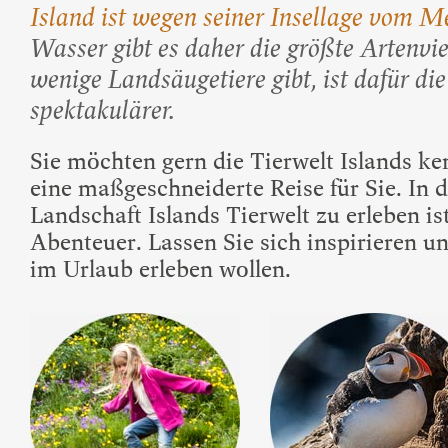
Beliebte Island-Reis
Island ist wegen seiner Insellage vom M
Camping auf Island
Wasser gibt es daher die größte Artenvi
Island Urlaub
wenige Landsäugetiere gibt, ist dafür di
spektakulärer.
Sie möchten gern die Tierwelt Islands k
eine maßgeschneiderte Reise für Sie. In 
Landschaft Islands Tierwelt zu erleben is
Abenteuer. Lassen Sie sich inspirieren u
im Urlaub erleben wollen.