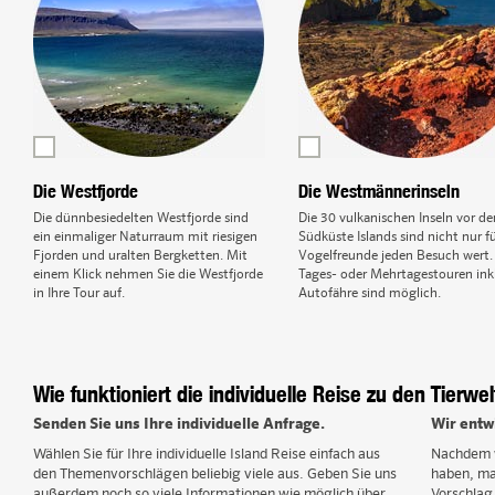
Die Westfjorde
Die Westmännerinseln
Die dünnbesiedelten Westfjorde sind
Die 30 vulkanischen Inseln vor de
ein einmaliger Naturraum mit riesigen
Südküste Islands sind nicht nur f
Fjorden und uralten Bergketten. Mit
Vogelfreunde jeden Besuch wert.
einem Klick nehmen Sie die Westfjorde
Tages- oder Mehrtagestouren inkl
in Ihre Tour auf.
Autofähre sind möglich.
Wie funktioniert die individuelle Reise zu den Tierwe
Senden Sie uns Ihre individuelle Anfrage.
Wir entwi
Wählen Sie für Ihre individuelle Island Reise einfach aus
Nachdem 
den Themenvorschlägen beliebig viele aus. Geben Sie uns
haben, ma
außerdem noch so viele Informationen wie möglich über
Vorschlag 