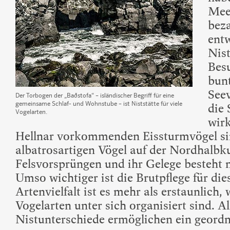
Mee
bez
entw
Nist
Bes
bunt
Seev
Der Torbogen der „Baðstofa“ – isländischer Begriff für eine
gemeinsame Schlaf- und Wohnstube – ist Niststätte für viele
die 
Vogelarten.
wirk
Hellnar vorkommenden Eissturmvögel sin
albatrosartigen Vögel auf der Nordhalbku
Felsvorsprüngen und ihr Gelege besteht 
Umso wichtiger ist die Brutpflege für die
Artenvielfalt ist es mehr als erstaunlich,
Vogelarten unter sich organisiert sind. A
Nistunterschiede ermöglichen ein geordn