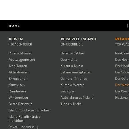
HOME
REISEN
REISEZIEL ISLAND
REGIO
IHR ABENTEUER
EIN ÜBERBLICK
TOP PLA
Polarlichtreisen
Daten & Fakten
Reykjavi
Mietwagenreisen
Geschichte
Das Hoc
Jeep Touren
Kultur & Kunst
Der Nor
Aktiv-Reisen
Sehenswürdigkeiten
Der Süd
Exkursionen
Game of Thrones
Der Oste
Kurzreisen
Klima & Wetter
Der Wes
Rundreisen
Geologie
Die West
Winterreisen
Autofahren auf Island
National
Beste Reisezeit
Tipps & Tricks
Island Rundreise Individuell
Island Polarlichtreise
Individuell
Privat | Individuell |