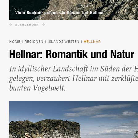
Beliebte Island-Reis
Camping auf Island
Viele Buchten prägen die Küsten bei Hellnar
Island Urlaub
AUSBLENDEN
HOME
REGIONEN
ISLANDS WESTEN
HELLNAR
|
|
|
Hellnar: Romantik und Natur
In idyllischer Landschaft im Süden der 
gelegen, verzaubert Hellnar mit zerklüft
bunten Vogelwelt.