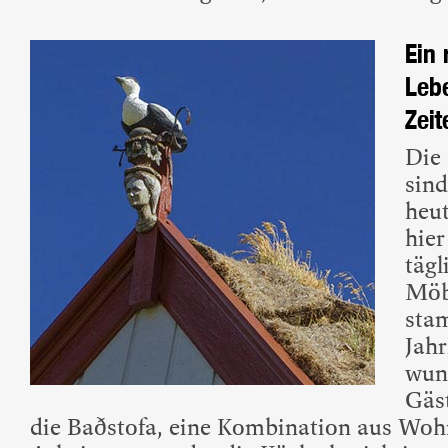
Ein 
Leb
Zeit
Die
sind
heut
hier
tägl
Möb
sta
Jah
wun
Gäs
die Baðstofa, eine Kombination aus Wohn