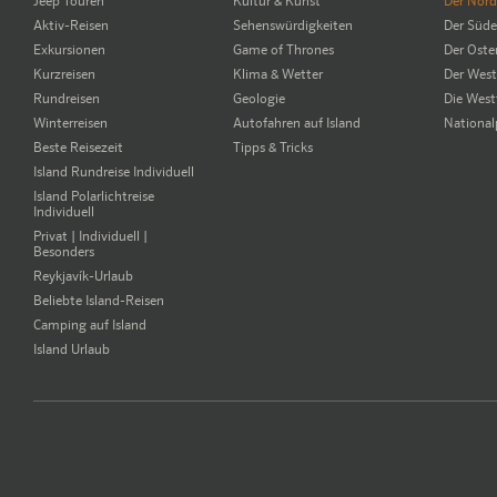
Jeep Touren
Kultur & Kunst
Der Nor
Aktiv-Reisen
Sehenswürdigkeiten
Der Süd
Exkursionen
Game of Thrones
Der Oste
Kurzreisen
Klima & Wetter
Der Wes
Rundreisen
Geologie
Die West
Winterreisen
Autofahren auf Island
National
Beste Reisezeit
Tipps & Tricks
Island Rundreise Individuell
Island Polarlichtreise
Individuell
Privat | Individuell |
Besonders
Reykjavík-Urlaub
Beliebte Island-Reisen
Camping auf Island
Island Urlaub