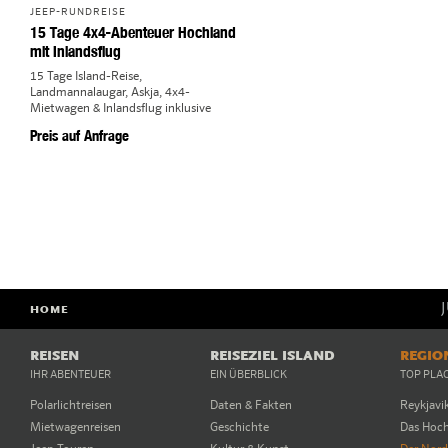
JEEP-RUNDREISE
15 Tage 4x4-Abenteuer Hochland
mit Inlandsflug
15 Tage Island-Reise,
Landmannalaugar, Askja, 4x4-
Mietwagen & Inlandsflug inklusive
Preis auf Anfrage
HOME
REISEN
REISEZIEL ISLAND
REGIO
IHR ABENTEUER
EIN ÜBERBLICK
TOP PLA
Polarlichtreisen
Daten & Fakten
Reykjavi
Mietwagenreisen
Geschichte
Das Hoc