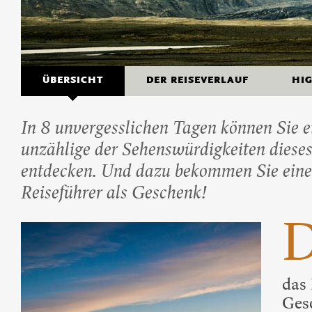
Beliebte Island-Reis
Camping auf Island
Island Urlaub
ÜBERSICHT
DER REISEVERLAUF
HI
In 8 unvergesslichen Tagen können Sie 
unzählige der Sehenswürdigkeiten diese
entdecken. Und dazu bekommen Sie einen
Reiseführer als Geschenk!
das 
Ges