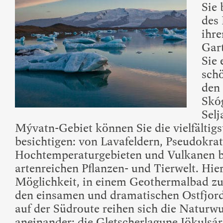
Sie 
des 
ihr
Gart
Sie 
schö
den
Skó
Selj
Mývatn-Gebiet können Sie die vielfälti
besichtigen: von Lavafeldern, Pseudokrat
Hochtemperaturgebieten und Vulkanen bi
artenreichen Pflanzen- und Tierwelt. Hie
Möglichkeit, in einem Geothermalbad zu 
den einsamen und dramatischen Ostfjor
auf der Südroute reihen sich die Naturw
aneinander: die Gletscherlagune Jökulsár