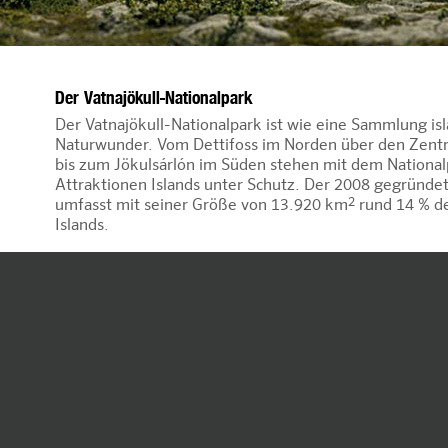
Der Vatnajökull-Nationalpark
Der Vatnajökull-Nationalpark ist wie eine Sammlung is
Naturwunder. Vom Dettifoss im Norden über den Zentr
bis zum Jökulsárlón im Süden stehen mit dem National
Attraktionen Islands unter Schutz. Der 2008 gegründe
2
umfasst mit seiner Größe von 13.920 km
rund 14 % d
Islands.