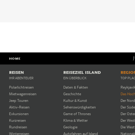
HOME
REISEN
REISEZIEL ISLAND
REGIO
IHR ABENTEUER
EIN ÜBERBLICK
TOP PLA
Polarlichtreisen
Daten & Fakten
Reykjavi
Mietwagenreisen
Geschichte
Das Hoc
Jeep Touren
Kultur & Kunst
Der Nor
Aktiv-Reisen
Sehenswürdigkeiten
Der Süd
Exkursionen
Game of Thrones
Der Oste
Kurzreisen
Klima & Wetter
Der Wes
Rundreisen
Geologie
Die West
Winterreisen
Autofahren auf Island
National