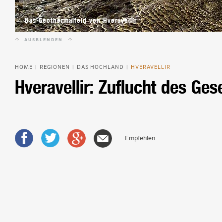
Beliebte Island-Reis
Camping auf Island
Das Geothermalfeld von Hveravellir
Island Urlaub
AUSBLENDEN
HOME
REGIONEN
DAS HOCHLAND
HVERAVELLIR
|
|
|
Hveravellir: Zuflucht des Ges
Empfehlen