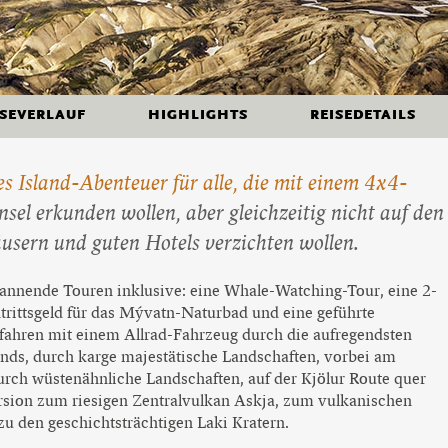
Beliebte Island-Reisen
Camping auf Island
Island Urlaub
ISEVERLAUF
HIGHLIGHTS
REISEDETAILS
es Island-Abenteuer für alle, die mit einem 4x4-
nsel erkunden wollen, aber gleichzeitig nicht auf den
usern und guten Hotels verzichten wollen.
pannende Touren inklusive: eine Whale-Watching-Tour, eine 2-
ntrittsgeld für das Mývatn-Naturbad und eine geführte
fahren mit einem Allrad-Fahrzeug durch die aufregendsten
nds, durch karge majestätische Landschaften, vorbei am
rch wüstenähnliche Landschaften, auf der Kjölur Route quer
sion zum riesigen Zentralvulkan Askja, zum vulkanischen
u den geschichtsträchtigen Laki Kratern.