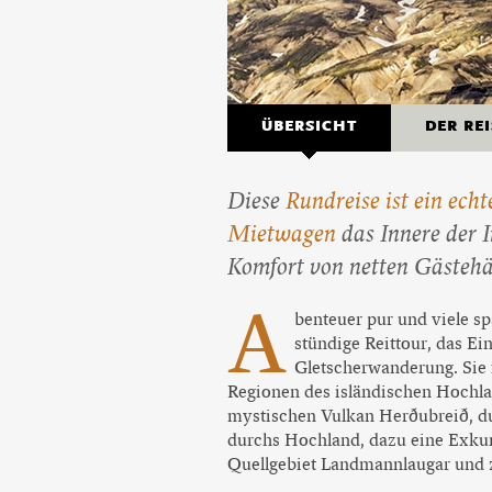
ÜBERSICHT
DER RE
Diese
Rundreise ist ein echt
Mietwagen
das Innere der I
Komfort von netten Gästehä
A
benteuer pur und viele s
stündige Reittour, das Ei
Gletscherwanderung. Sie 
Regionen des isländischen Hochla
mystischen Vulkan Herðubreið, du
durchs Hochland, dazu eine Exkur
Quellgebiet Landmannlaugar und z