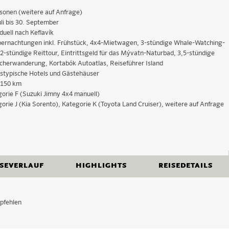
sonen (weitere auf Anfrage)
uli bis 30. September
iduell nach Keflavík
ernachtungen inkl. Frühstück, 4x4-Mietwagen, 3-stündige Whale-Watching-
 2-stündige Reittour, Eintrittsgeld für das Mývatn-Naturbad, 3,5-stündige
cherwanderung, Kortabók Autoatlas, Reiseführer Island
stypische Hotels und Gästehäuser
.150 km
orie F (Suzuki Jimny 4x4 manuell)
orie J (Kia Sorento), Kategorie K (Toyota Land Cruiser), weitere auf Anfrage
Kontaktieren Sie uns gern zu dieser Reise.
nd & Reykjavík
überreich an Sehenswürdigkeiten, von denen wir Ihnen nur
it vorstellen wollen. Mehr zum Hochland und zu allen Regionen
Person im Doppelzimmer für die oben genannten Reisezeiträume
nalen Flughafen Keflavik nehmen Sie Ihren Mietwagen in
ISEVERLAUF
HIGHLIGHTS
REISEDETAILS
site unter dem Navigationspunkt „Regionen“.
e F (Suzuki Jimny 4x4). Den Preis für Dreibettzimmer oder
, wo Sie Ihre erste Nacht auf Island verbringen.
Ihr Name
E-Mail-Adresse
mmen Sie auf Anfrage. Die angezeigten Preise gelten
 der vorgesehenen Hotels und der kalkulierten
0 km
pfehlen
der verbindlichen Buchung.
h der Blauen Lagune (abhängig von Ihrer Ankunftszeit)
Hier bitte Ihre Fragen, Hinweise und weitere Angaben eintragen.
ykjavík