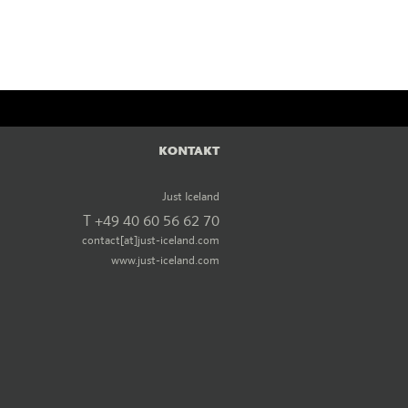
r
KONTAKT
n
Just Iceland
T +49 40 60 56 62 70
contact[at]just-iceland.com
www.just-iceland.com