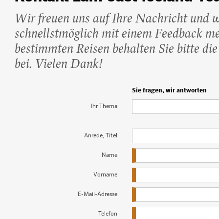
Beliebte Island-Reis
Wir freuen uns auf Ihre Nachricht und 
Camping auf Island
Island Urlaub
schnellstmöglich mit einem Feedback me
bestimmten Reisen behalten Sie bitte di
bei. Vielen Dank!
Sie fragen, wir antworten
Ihr Thema
Anrede, Titel
Name
Vorname
E-Mail-Adresse
Telefon