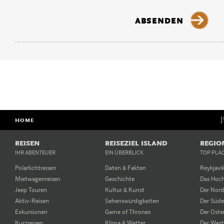
HOME
REISEN
REISEZIEL ISLAND
REGIO
IHR ABENTEUER
EIN ÜBERBLICK
TOP PLA
Polarlichtreisen
Daten & Fakten
Reykjavi
Mietwagenreisen
Geschichte
Das Hoc
Jeep Touren
Kultur & Kunst
Der Nor
Aktiv-Reisen
Sehenswürdigkeiten
Der Süd
Exkursionen
Game of Thrones
Der Oste
Kurzreisen
Klima & Wetter
Der Wes