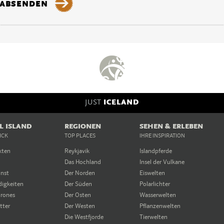
JUST
ICELAND
EL ISLAND
REGIONEN
SEHEN & ERLEBEN
ICK
TOP PLACES
IHRE INSPIRATION
kten
Reykjavik
Islandpferde
Das Hochland
Insel der Vulkane
unst
Der Norden
Eiswelten
igkeiten
Der Süden
Polarlichter
rones
Der Osten
Wasserwelten
tter
Der Westen
Pflanzenwelten
Die Westfjorde
Tierwelten