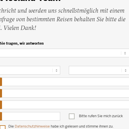
Beliebte Island-Reisen
Camping auf Island
chricht und werden uns schnellstmöglich mit einem
Island Urlaub
frage von bestimmten Reisen behalten Sie bitte die
i. Vielen Dank!
Sie fragen, wir antworten
titl
Bitte rufen Sie mich zurück
1
Rückruf
Die
Datenschutzhinweise
habe ich gelesen und stimme ihnen zu.
1