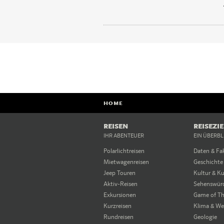
HOME
REISEN
REISEZI
IHR ABENTEUER
EIN ÜBERBL
Polarlichtreisen
Daten & Fa
Mietwagenreisen
Geschichte
Jeep Touren
Kultur & K
Aktiv-Reisen
Sehenswürd
Exkursionen
Game of Th
Kurzreisen
Klima & We
Rundreisen
Geologie