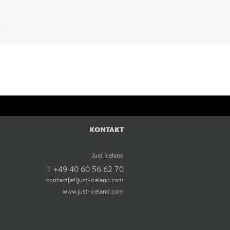
KONTAKT
Just Iceland
T +49 40 60 56 62 70
contact[at]just-iceland.com
www.just-iceland.com