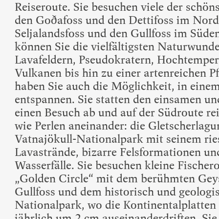
Reiseroute. Sie besuchen viele der schöns
den Goðafoss und den Dettifoss im Nord
Seljalandsfoss und den Gullfoss im Süd
können Sie die vielfältigsten Naturwunde
Lavafeldern, Pseudokratern, Hochtemper
Vulkanen bis hin zu einer artenreichen P
haben Sie auch die Möglichkeit, in ein
entspannen. Sie statten den einsamen u
einen Besuch ab und auf der Südroute re
wie Perlen aneinander: die Gletscherlagu
Vatnajökull-Nationalpark mit seinem rie
Lavastrände, bizarre Felsformationen un
Wasserfälle. Sie besuchen kleine Fischer
„Golden Circle“ mit dem berühmten Geys
Gullfoss und dem historisch und geologis
Nationalpark, wo die Kontinentalplatte
jährlich um 2 cm auseinanderdriften. Sie