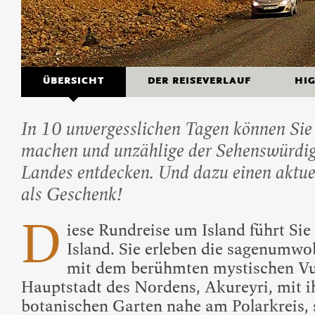
Beliebte Island-Reis
Camping auf Island
Island Urlaub
ÜBERSICHT
DER REISEVERLAUF
HI
In 10 unvergesslichen Tagen können Sie
machen und unzählige der Sehenswürdigk
Landes entdecken. Und dazu einen aktue
als Geschenk!
D
iese Rundreise um Island führt Sie 
Island. Sie erleben die sagenumwo
mit dem berühmten mystischen Vul
Hauptstadt des Nordens, Akureyri, mit 
botanischen Garten nahe am Polarkreis, s