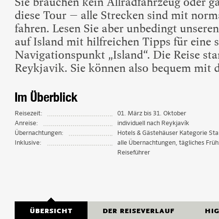
Sie brauchen kein Allradfahrzeug oder g
diese Tour – alle Strecken sind mit norm
fahren. Lesen Sie aber unbedingt unsere
auf Island mit hilfreichen Tipps für eine
Navigationspunkt „Island“. Die Reise sta
Reykjavik. Sie können also bequem mit d
Im Überblick
Reisezeit:
01. März bis 31. Oktober
Anreise:
individuell nach Reykjavík
Übernachtungen:
Hotels & Gästehäuser Kategorie St
Inklusive:
alle Übernachtungen, tägliches Früh
Reiseführer
Übernachtungen
Kontaktieren Sie uns g
Willkommen auf Island
TAG 1
Diese Island-Rundreise führt Sie zu unzähligen Sehenswürd
an dieser Stelle eine kleine Auswahl als Kurzportraits zus
Alle Übernachtungen inklusive Frühstück ab Tag 2 sind im 
Nach Ihrer Landung am Internationalen Flughafen Keflavik 
ÜBERSICHT
DER REISEVERLAUF
HI
und viele weitere Highlights finden Sie auf dieser Website