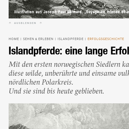
Beliebte Island-Reis
Camping auf Island
Illustration aus Joseph Paul Gaimard, „Voyage en Islande et 
Island Urlaub
AUSBLENDEN
HOME
SEHEN & ERLEBEN
ISLANDPFERDE
ERFOLGSGESCHICHTE
|
|
|
Islandpferde: eine lange Erf
Mit den ersten norwegischen Siedlern k
diese wilde, unberührte und einsame vul
nördlichen Polarkreis.
Und sie sind bis heute geblieben.