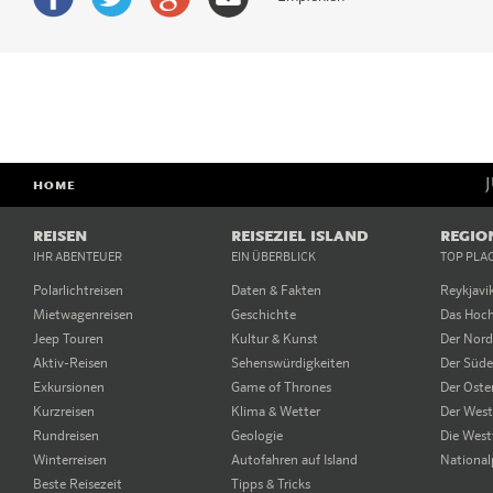
HOME
REISEN
REISEZIEL ISLAND
REGIO
IHR ABENTEUER
EIN ÜBERBLICK
TOP PLA
Polarlichtreisen
Daten & Fakten
Reykjavi
Mietwagenreisen
Geschichte
Das Hoc
Jeep Touren
Kultur & Kunst
Der Nor
Aktiv-Reisen
Sehenswürdigkeiten
Der Süd
Exkursionen
Game of Thrones
Der Oste
Kurzreisen
Klima & Wetter
Der Wes
Rundreisen
Geologie
Die West
Winterreisen
Autofahren auf Island
National
Beste Reisezeit
Tipps & Tricks