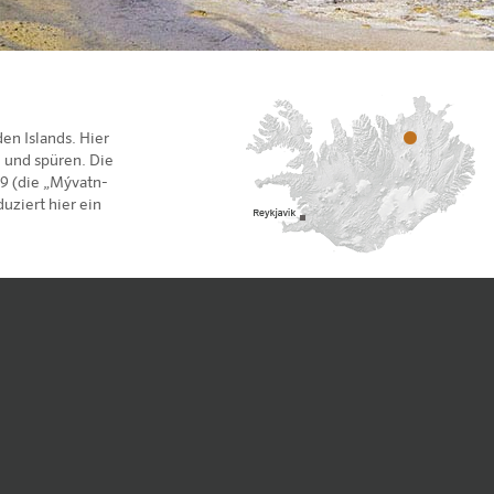
en Islands. Hier
 und spüren. Die
9 (die „Mývatn-
uziert hier ein