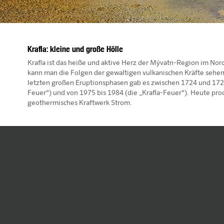
Krafla: kleine und große Hölle
Krafla ist das heiße und aktive Herz der Mývatn-Region im Nord
kann man die Folgen der gewaltigen vulkanischen Kräfte sehen
letzten großen Eruptionsphasen gab es zwischen 1724 und 172
Feuer“) und von 1975 bis 1984 (die „Krafla-Feuer“). Heute prod
geothermisches Kraftwerk Strom.