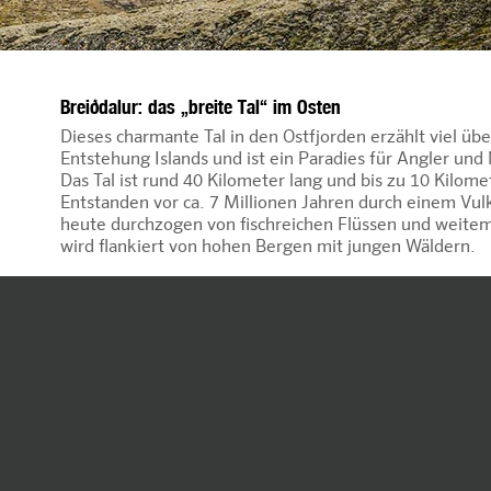
Breiðdalur: das „breite Tal“ im Osten
Dieses charmante Tal in den Ostfjorden erzählt viel übe
Entstehung Islands und ist ein Paradies für Angler und
Das Tal ist rund 40 Kilometer lang und bis zu 10 Kilomet
Entstanden vor ca. 7 Millionen Jahren durch einem Vulk
heute durchzogen von fischreichen Flüssen und weitem
wird flankiert von hohen Bergen mit jungen Wäldern.