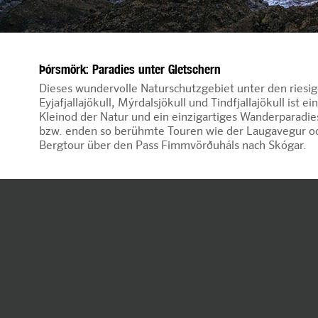
Þórsmörk: Paradies unter Gletschern
Dieses wundervolle Naturschutzgebiet unter den riesi
Eyjafjallajökull, Mýrdalsjökull und Tindfjallajökull ist e
Kleinod der Natur und ein einzigartiges Wanderparadies
bzw. enden so berühmte Touren wie der Laugavegur od
Bergtour über den Pass Fimmvörðuháls nach Skógar.