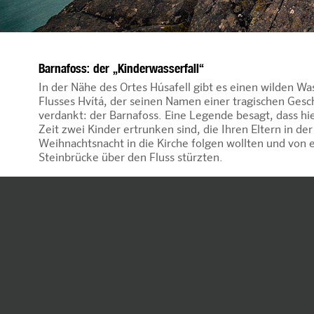
Barnafoss: der „Kinderwasserfall“
In der Nähe des Ortes Húsafell gibt es einen wilden Was
Flusses Hvítá, der seinen Namen einer tragischen Gesc
verdankt: der Barnafoss. Eine Legende besagt, dass hie
Zeit zwei Kinder ertrunken sind, die Ihren Eltern in der
Weihnachtsnacht in die Kirche folgen wollten und von 
Steinbrücke über den Fluss stürzten.