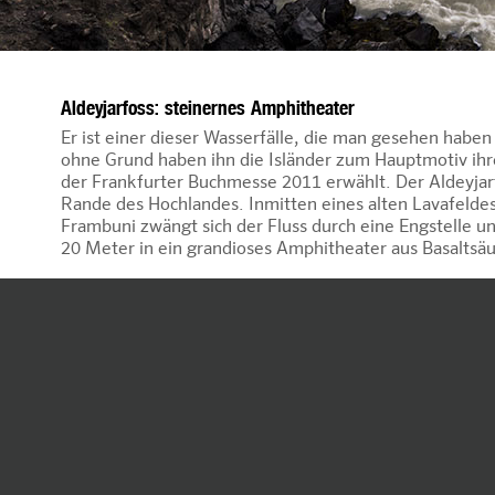
Aldeyjarfoss: steinernes Amphitheater
Er ist einer dieser Wasserfälle, die man gesehen haben 
ohne Grund haben ihn die Isländer zum Hauptmotiv ihr
der Frankfurter Buchmesse 2011 erwählt. Der Aldeyjar
Rande des Hochlandes. Inmitten eines alten Lavafeld
Frambuni zwängt sich der Fluss durch eine Engstelle un
20 Meter in ein grandioses Amphitheater aus Basaltsäu