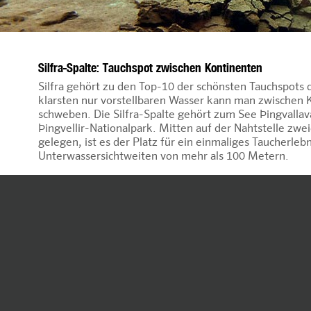
Silfra-Spalte: Tauchspot zwischen Kontinenten
Silfra gehört zu den Top-10 der schönsten Tauchspots 
klarsten nur vorstellbaren Wasser kann man zwischen 
schweben. Die Silfra-Spalte gehört zum See Þingvallav
Þingvellir-Nationalpark. Mitten auf der Nahtstelle zwe
gelegen, ist es der Platz für ein einmaliges Taucherlebn
Unterwassersichtweiten von mehr als 100 Metern.